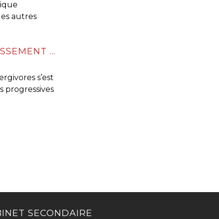
nique
 les autres
PASSOIRES THERMIQUES : VERS UN ASSOUPLISSEMENT DES RÈGLES DE LOCATION EN FRANCE ?
rgivores s’est
s progressives
INET SECONDAIRE