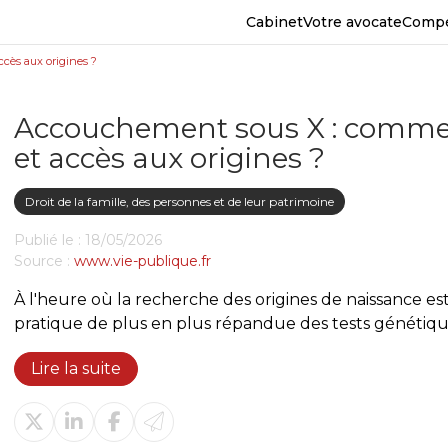
Cabinet
Votre avocate
Comp
ccès aux origines ?
Accouchement sous X : comment
et accès aux origines ?
Droit de la famille, des personnes et de leur patrimoine
Publié le :
18/05/2026
Source :
www.vie-publique.fr
À l'heure où la recherche des origines de naissance est 
pratique de plus en plus répandue des tests génétiques,
Lire la suite