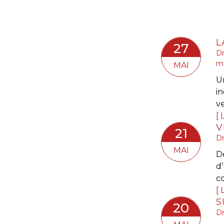
27
Dr
m
MAI
Un
i
v
L
21
Dr
MAI
D
d
co
L
S
20
Dr