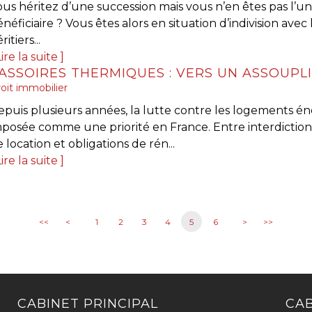
ous héritez d’une succession mais vous n’en êtes pas l’u
néficiaire ? Vous êtes alors en situation d’indivision avec
ritiers...
ire la suite
oit immobilier
puis plusieurs années, la lutte contre les logements éne
mposée comme une priorité en France. Entre interdiction
 location et obligations de rén...
ire la suite
<<
<
1
2
3
4
5
6
>
>>
CABINET PRINCIPAL
CAB