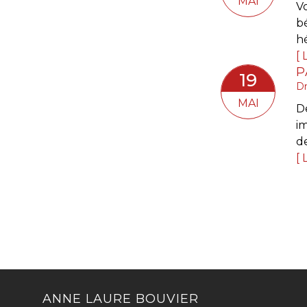
MAI
V
bé
hé
L
19
Dr
MAI
De
i
de
L
ANNE LAURE BOUVIER