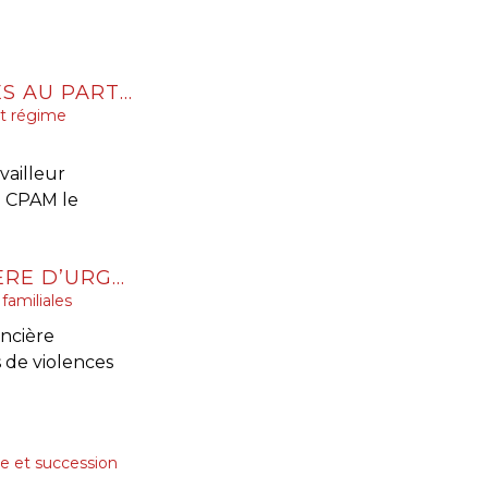
LA CPAM NE PEUT REFUSER LE CAPITAL DÉCÈS AU PARTENAIRE DE PACS À CHARGE AU SEUL MOTIF QU’AUCUNE DEMANDE N’A ÉTÉ FAITE DANS LE DÉLAI D’UN MOIS
t régime
vailleur
a CPAM le
VIOLENCES CONJUGALES : UNE AIDE FINANCIÈRE D’URGENCE POUR QUITTER LE DOMICILE EN SÉCURITÉ
familiales
ancière
 de violences
e et succession