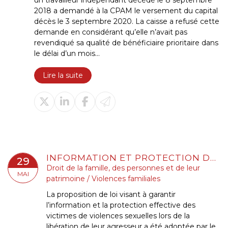
un travailleur indépendant décédé le 8 septembre
2018 a demandé à la CPAM le versement du capital
décès le 3 septembre 2020. La caisse a refusé cette
demande en considérant qu’elle n’avait pas
revendiqué sa qualité de bénéficiaire prioritaire dans
le délai d’un mois...
Lire la suite
INFORMATION ET PROTECTION DES VICTIMES DE VIOLENCES SEXUELLES LORS DE LA LIBÉRATION DE LEUR AGRESSEUR : ADOPTION À L'AN
29
Droit de la famille, des personnes et de leur
MAI
patrimoine
/
Violences familiales
La proposition de loi visant à garantir
l’information et la protection effective des
victimes de violences sexuelles lors de la
libération de leur agresseur a été adoptée par le...