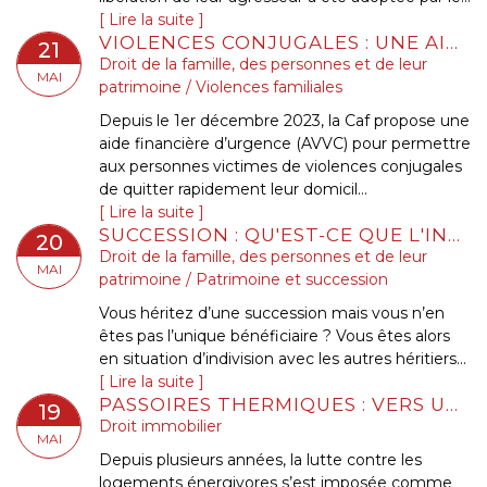
Lire la suite
VIOLENCES CONJUGALES : UNE AIDE FINANCIÈRE D’URGENCE POUR QUITTER LE DOMICILE EN SÉCURITÉ
21
Droit de la famille, des personnes et de leur
MAI
patrimoine
/
Violences familiales
Depuis le 1er décembre 2023, la Caf propose une
aide financière d’urgence (AVVC) pour permettre
aux personnes victimes de violences conjugales
de quitter rapidement leur domicil...
Lire la suite
SUCCESSION : QU'EST-CE QUE L'INDIVISION ?
20
Droit de la famille, des personnes et de leur
MAI
patrimoine
/
Patrimoine et succession
Vous héritez d’une succession mais vous n’en
êtes pas l’unique bénéficiaire ? Vous êtes alors
en situation d’indivision avec les autres héritiers...
Lire la suite
PASSOIRES THERMIQUES : VERS UN ASSOUPLISSEMENT DES RÈGLES DE LOCATION EN FRANCE ?
19
Droit immobilier
MAI
Depuis plusieurs années, la lutte contre les
logements énergivores s’est imposée comme