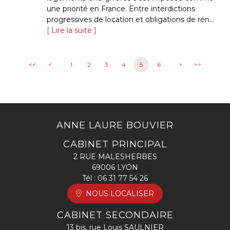
une priorité en France. Entre interdictions
progressives de location et obligations de rén...
Lire la suite
<<
<
1
2
3
4
5
6
>
>>
ANNE LAURE BOUVIER
CABINET PRINCIPAL
2 RUE MALESHERBES
69006 LYON
Tél :
06 31 77 54 26
NOUS LOCALISER
CABINET SECONDAIRE
13 bis, rue Louis SAULNIER