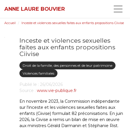
ANNE LAURE BOUVIER
Accueil
Inceste et violences sexuelles faites aux enfants propositions Ciivise
Inceste et violences sexuelles
faites aux enfants propositions
Ciivise
Droit de la famille, des personnes et de leur patrimoine
Violences familiales
Publié le :
26/06/2026
Source :
www.vie-publique.fr
En novembre 2023, la Commission indépendante
sur l'inceste et les violences sexuelles faites aux
enfants (Ciivise) formulait 82 préconisations. En juin
2026, la Ciivise a remis un bilan de mise en œuvre
aux ministres Gérald Darmanin et Stéphanie Rist.