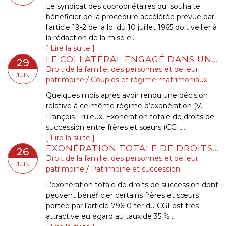
Le syndicat des copropriétaires qui souhaite
bénéficier de la procédure accélérée prévue par
l'article 19-2 de la loi du 10 juillet 1965 doit veiller à
la rédaction de la mise e...
Lire la suite
LE COLLATÉRAL ENGAGÉ DANS UN PACS NE PEUT PAS BÉNÉFICIER DE L’EXONÉRATION PRÉVUE PAR L’ART. 796-0-TER DU CGI : FONDEMENT ET PORTÉE DE LA JURISPRUDENCE
29
Droit de la famille, des personnes et de leur
JUIN
patrimoine
/
Couples et régime matrimoniaux
Quelques mois après avoir rendu une décision
relative à ce même régime d’exonération (V.
François Fruleux, Exonération totale de droits de
succession entre frères et sœurs (CGI,...
Lire la suite
EXONÉRATION TOTALE DE DROITS DE SUCCESSION ENTRE FRÈRES ET SŒURS (CGI, ART. 796-0 TER) : ATTENTION DE NE PAS CONFONDRE « DOMICILE COMMUN » ET « RÉSIDENCE COMMUNE »
26
Droit de la famille, des personnes et de leur
JUIN
patrimoine
/
Patrimoine et succession
L’exonération totale de droits de succession dont
peuvent bénéficier certains frères et sœurs
portée par l’article 796-0 ter du CGI est très
attractive eu égard au taux de 35 %...