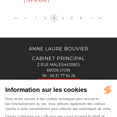
Lire la suite
<<
<
1
2
3
4
5
6
>
>>
ANNE LAURE BOUVIER
CABINET PRINCIPAL
2 RUE MALESHERBES
69006 LYON
Tél :
06 31 77 54 26
NOUS LOCALISER
CABINET SECONDAIRE
13 bis, rue Louis SAULNIER
69330 MEYZIEU - 2ème étage
Tél :
06 31 77 54 26