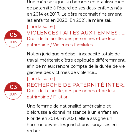
Une mère assigne un homme en établissement
de paternité à l’égard de ses deux enfants nés
en 2014 et 2017. Le père reconnaît finalement
les enfants en 2020. En 2021, la mère sai...
Lire la suite
VIOLENCES FAITES AUX FEMMES : FAUT-IL RÉFORMER L’INCAPACITÉ TOTALE DE TRAVAIL, OU PLUTÔT L’UTILISER CORRECTEMENT ?
05
Droit de la famille, des personnes et de leur
JUIN
patrimoine
/
Violences familiales
Notion juridique précise, l’incapacité totale de
travail mériterait d’être appliquée différemment,
afin de mieux rendre compte de la durée de vie
gâchée des victimes de violence...
Lire la suite
RECHERCHE DE PATERNITÉ INTERNATIONALE : CASSATION DE L’ARRÊT APPLIQUANT LA LOI DE FLORIDE
03
Droit de la famille, des personnes et de leur
JUIN
patrimoine
/
Filiation
Une femme de nationalité américaine et
biélorusse a donné naissance à un enfant en
Floride en 2019. En 2021, elle a assigné un
homme devant les juridictions françaises en
recher...