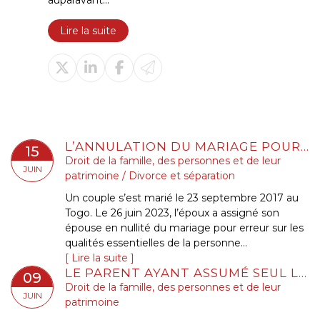
auparavant...
Lire la suite
L’ANNULATION DU MARIAGE POUR ERREUR SUR LES QUALITÉS ESSENTIELLES DE SON ÉPOUSE SE PRESCRIT EN CINQ ANS À COMPTER DE LA CÉLÉBRATION DU MARIAGE
15
Droit de la famille, des personnes et de leur
JUIN
patrimoine
/
Divorce et séparation
Un couple s’est marié le 23 septembre 2017 au
Togo. Le 26 juin 2023, l’époux a assigné son
épouse en nullité du mariage pour erreur sur les
qualités essentielles de la personne...
Lire la suite
LE PARENT AYANT ASSUMÉ SEUL LES CHARGES PEUT OBTENIR UNE CONTRIBUTION RÉTROACTIVE SANS DÉTAILLER CHAQUE DÉPENSE !
09
Droit de la famille, des personnes et de leur
JUIN
patrimoine