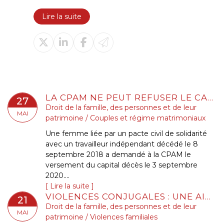
Lire la suite
LA CPAM NE PEUT REFUSER LE CAPITAL DÉCÈS AU PARTENAIRE DE PACS À CHARGE AU SEUL MOTIF QU’AUCUNE DEMANDE N’A ÉTÉ FAITE DANS LE DÉLAI D’UN MOIS
27
Droit de la famille, des personnes et de leur
MAI
patrimoine
/
Couples et régime matrimoniaux
Une femme liée par un pacte civil de solidarité
avec un travailleur indépendant décédé le 8
septembre 2018 a demandé à la CPAM le
versement du capital décès le 3 septembre
2020....
Lire la suite
VIOLENCES CONJUGALES : UNE AIDE FINANCIÈRE D’URGENCE POUR QUITTER LE DOMICILE EN SÉCURITÉ
21
Droit de la famille, des personnes et de leur
MAI
patrimoine
/
Violences familiales