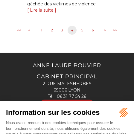
gâchée des victimes de violence...
Lire la suite
<<
<
1
2
3
4
5
6
>
>>
ANNE LAURE BOUVIER
CABINET PRINCIPAL
2 RUE MALESHERBES
69006 LYON
Tél :
06 31 77 54 26
NOUS LOCALISER
CABINET SECONDAIRE
13 bis, rue Louis SAULNIER
69330 MEYZIEU - 2ème étage