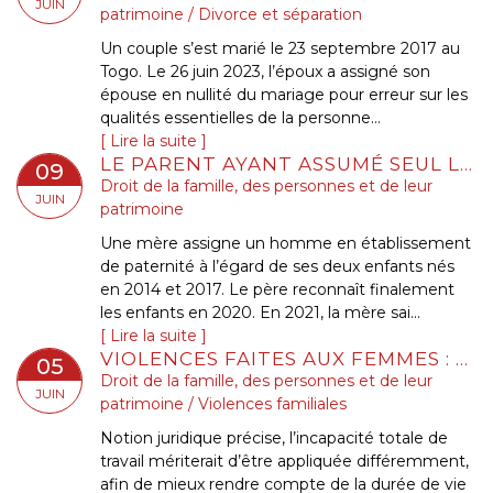
JUIN
patrimoine
/
Divorce et séparation
Un couple s’est marié le 23 septembre 2017 au
Togo. Le 26 juin 2023, l’époux a assigné son
épouse en nullité du mariage pour erreur sur les
qualités essentielles de la personne...
Lire la suite
LE PARENT AYANT ASSUMÉ SEUL LES CHARGES PEUT OBTENIR UNE CONTRIBUTION RÉTROACTIVE SANS DÉTAILLER CHAQUE DÉPENSE !
09
Droit de la famille, des personnes et de leur
JUIN
patrimoine
Une mère assigne un homme en établissement
de paternité à l’égard de ses deux enfants nés
en 2014 et 2017. Le père reconnaît finalement
les enfants en 2020. En 2021, la mère sai...
Lire la suite
VIOLENCES FAITES AUX FEMMES : FAUT-IL RÉFORMER L’INCAPACITÉ TOTALE DE TRAVAIL, OU PLUTÔT L’UTILISER CORRECTEMENT ?
05
Droit de la famille, des personnes et de leur
JUIN
patrimoine
/
Violences familiales
Notion juridique précise, l’incapacité totale de
travail mériterait d’être appliquée différemment,
afin de mieux rendre compte de la durée de vie