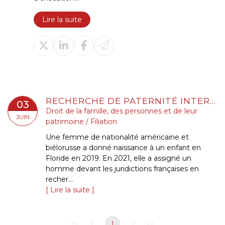
Lire la suite
RECHERCHE DE PATERNITÉ INTERNATIONALE : CASSATION DE L’ARRÊT APPLIQUANT LA LOI DE FLORIDE
03
Droit de la famille, des personnes et de leur
JUIN
patrimoine
/
Filiation
Une femme de nationalité américaine et
biélorusse a donné naissance à un enfant en
Floride en 2019. En 2021, elle a assigné un
homme devant les juridictions françaises en
recher...
Lire la suite
<<
<
1
>
>>