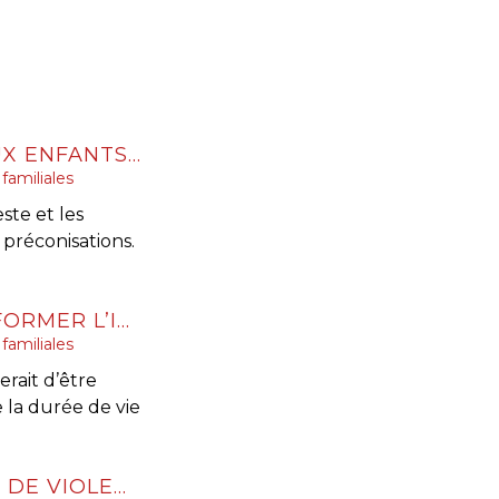
INCESTE ET VIOLENCES SEXUELLES FAITES AUX ENFANTS PROPOSITIONS CIIVISE
familiales
ste et les
 préconisations.
VIOLENCES FAITES AUX FEMMES : FAUT-IL RÉFORMER L’INCAPACITÉ TOTALE DE TRAVAIL, OU PLUTÔT L’UTILISER CORRECTEMENT ?
familiales
erait d’être
la durée de vie
INFORMATION ET PROTECTION DES VICTIMES DE VIOLENCES SEXUELLES LORS DE LA LIBÉRATION DE LEUR AGRESSEUR : ADOPTION À L'AN