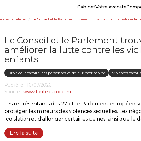
Cabinet
Votre avocate
Comp
ences familiales
Le Conseil et le Parlement trouvent un accord pour améliorer la lut
Le Conseil et le Parlement tro
améliorer la lutte contre les vio
enfants
Droit de la famille, des personnes et de leur patrimoine
Violences famili
Publié le :
10/07/2026
Source :
www.touteleurope.eu
Les représentants des 27 et le Parlement européen s
protéger les mineurs des violences sexuelles. Les né
législation et d'allonger certaines peines, ainsi que le dé
Lire la suite