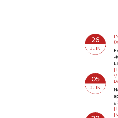
26
Dr
JUIN
E
vi
En
L
05
Dr
JUIN
No
a
gâ
L