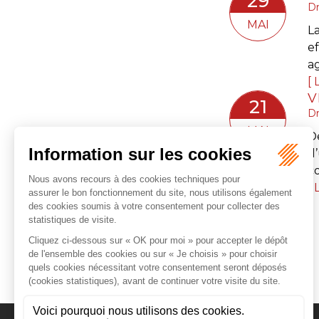
29
Dr
MAI
La
ef
ag
L
21
Dr
MAI
D
d
co
L