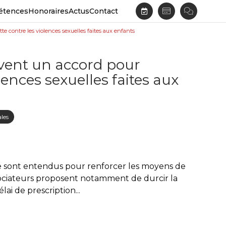
étences
Honoraires
Actus
Contact
te contre les violences sexuelles faites aux enfants
uvent un accord pour
lences sexuelles faites aux
ales
e sont entendus pour renforcer les moyens de
gociateurs proposent notamment de durcir la
lai de prescription...