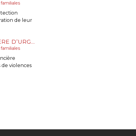
familiales
otection
ration de leur
VIOLENCES CONJUGALES : UNE AIDE FINANCIÈRE D’URGENCE POUR QUITTER LE DOMICILE EN SÉCURITÉ
familiales
ancière
 de violences