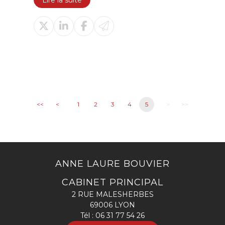
Lire la suite
<<
<
1
2
3
4
5
>
>>
ANNE LAURE BOUVIER
CABINET PRINCIPAL
2 RUE MALESHERBES
69006 LYON
Tél :
06 31 77 54 26