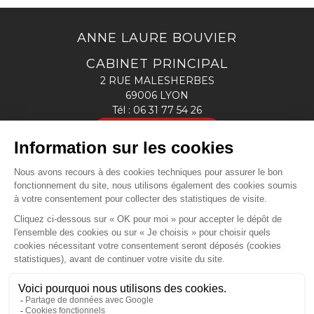
ANNE LAURE BOUVIER
CABINET PRINCIPAL
2 RUE MALESHERBES
69006 LYON
Tél :
06 31 77 54 26
NOUS LOCALISER
CABINET SECONDAIRE
13 bis, rue Louis SAULNIER
69330 MEYZIEU - 2ème étage
Tél :
06 31 77 54 26
NOUS LOCALISER
ACCUEIL
CABINET
VOTRE AVOCATE
COMPÉTENCES