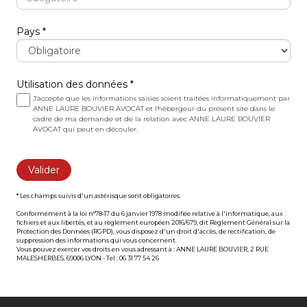
Pays
Utilisation des données
J'accepte que les informations saisies soient traitées informatiquement par
ANNE LAURE BOUVIER AVOCAT et l'hébergeur du présent site dans le
cadre de ma demande et de la relation avec ANNE LAURE BOUVIER
AVOCAT qui peut en découler.
Valider
* Les champs suivis d'un astérisque sont obligatoires.
Conformément à la loi n°78-17 du 6 janvier 1978 modifiée relative à l'informatique, aux
fichiers et aux libertés, et au règlement européen 2016/679, dit Règlement Général sur la
Protection des Données (RGPD), vous disposez d'un droit d'accès, de rectification, de
suppression des informations qui vous concernent.
Vous pouvez exercer vos droits en vous adressant à : ANNE LAURE BOUVIER, 2 RUE
MALESHERBES, 69006 LYON - Tel : 06 31 77 54 26