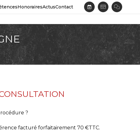
étences
Honoraires
Actus
Contact
IGNE
CONSULTATION
procédure ?
rence facturé forfaitairement 70 €TTC.