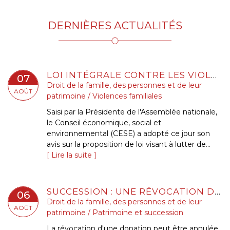
DERNIÈRES ACTUALITÉS
LOI INTÉGRALE CONTRE LES VIOLENCES SEXISTES ET SEXUELLES : LE CESE POSE LES CONDITIONS DE RÉUSSITE DE LA FUTURE LOI
07
Droit de la famille, des personnes et de leur
AOÛT
patrimoine
/
Violences familiales
Saisi par la Présidente de l'Assemblée nationale,
le Conseil économique, social et
environnemental (CESE) a adopté ce jour son
avis sur la proposition de loi visant à lutter de...
Lire la suite
SUCCESSION : UNE RÉVOCATION DE DONATION FRAUDULEUSE PEUT CONSTITUER UN RECEL SUCCESSORAL
06
Droit de la famille, des personnes et de leur
AOÛT
patrimoine
/
Patrimoine et succession
La révocation d'une donation peut être annulée