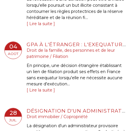
lorsqu'elle poursuit un but illicite consistant à
contourner les règles protectrices de la réserve
héréditaire et de la réunion fi...
Lire la suite
GPA À L'ÉTRANGER : L'EXEQUATUR RECONNAÎT LA FILIATION, PAS UNE ADOPTION PLÉNIÈRE
04
Droit de la famille, des personnes et de leur
AOÛT
patrimoine
/
Filiation
En principe, une décision étrangère établissant
un lien de filiation produit ses effets en France
sans exequatur lorsqu'elle ne nécessite aucune
mesure d'exécution...
Lire la suite
DÉSIGNATION D'UN ADMINISTRATEUR PROVISOIRE L'ABSENCE DE SYNDIC S'APPRÉCIE AU JOUR DU JUGEMENT
28
Droit immobilier
/
Copropriété
JUIL.
La désignation d'un administrateur provisoire