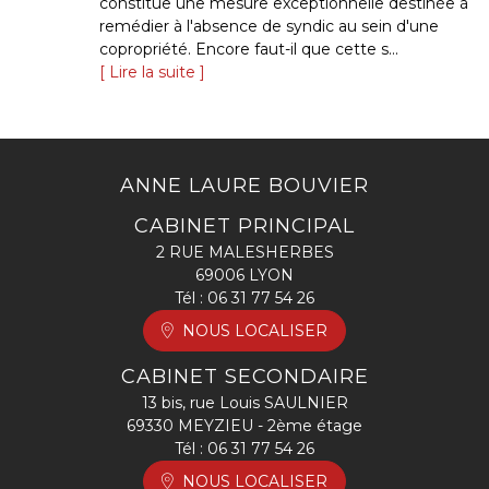
constitue une mesure exceptionnelle destinée à
remédier à l'absence de syndic au sein d'une
copropriété. Encore faut-il que cette s...
Lire la suite
ANNE LAURE BOUVIER
CABINET PRINCIPAL
2 RUE MALESHERBES
69006 LYON
Tél :
06 31 77 54 26
NOUS LOCALISER
CABINET SECONDAIRE
13 bis, rue Louis SAULNIER
69330 MEYZIEU - 2ème étage
Tél :
06 31 77 54 26
NOUS LOCALISER